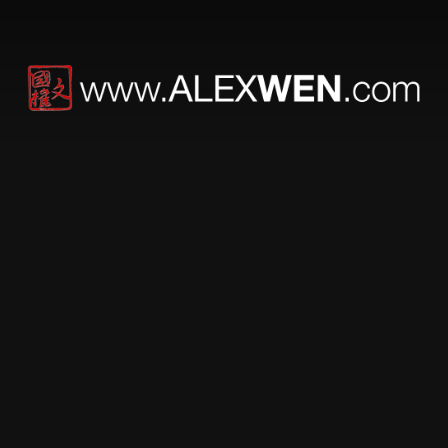
Mo Bai & Mo Zhe –
墨白 & 墨汁
是這樣。
野貓不「出現」。
野貓是入侵。
他們進來。
不敲門。
不解釋。
然後你就知道——
你把自己賣太便宜了。
OnlyFans。
漲價。
不是建議。
是矯正。
—
他們吃。
不是吃東西。
是吃回來。
一口一口。